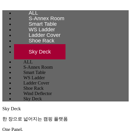
Accessories
ALL
S-Annex Room
Smart Table
WS Ladder
Ladder Cover
Shoe Rack
Wind Deflector
Sky Deck
ALL
S-Annex Room
Smart Table
WS Ladder
Ladder Cover
Shoe Rack
Wind Deflector
Sky Deck
Sky Deck
한 장으로 넓어지는 캠핑 플랫폼
One Panel,