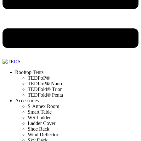
Rooftop Tents
TEDPoP®
TEDPoP® Nano
TEDFold® Trion
TEDFold® Penta
Accessories
S-Annex Room
Smart Table
WS Ladder
Ladder Cover
Shoe Rack
Wind Deflector
Sky Deck