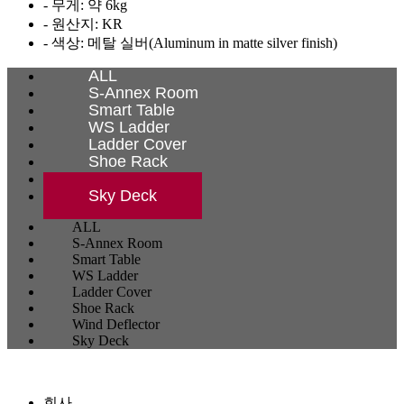
- 무게: 약 6kg
- 원산지: KR
- 색상: 메탈 실버(Aluminum in matte silver finish)
ALL
S-Annex Room
Smart Table
WS Ladder
Ladder Cover
Shoe Rack
Wind Deflector
Sky Deck
ALL
S-Annex Room
Smart Table
WS Ladder
Ladder Cover
Shoe Rack
Wind Deflector
Sky Deck
회사.